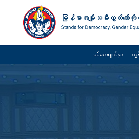
Skip
to
မြန်မာအမျိုးသမီးလွှတ်တော်ကိ
content
Stands for Democracy, Gender Equa
ပင်မစာမျက်နှာ
ကွ