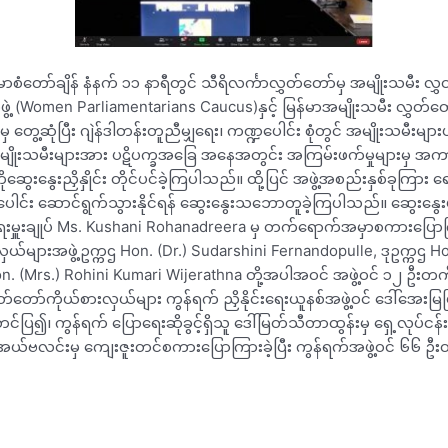
မာစံတော်ချိန် နံနက် ၁၁ နာရီတွင် သီရိလင်္ကာလွှတ်တော်မှ အမျိုးသမီး လွ
ွဲ့ (Women Parliamentarians Caucus)နှင့် မြန်မာအမျိုးသမီး လွှတ်တ
းမှ တွေ့ဆုံပြီး ဂျဲန်ဒါတန်းတူညီမျှရေး၊ ကဏ္ဍပေါင်း စုံတွင် အမျိုးသမီးများပါဝ
 အမျိုးသမီးများအား ပဋိပက္ခအခြေ အနေအတွင်း အကြမ်းဖက်မှုများမှ 
ကိုဆွေးနွေးညှိနှိုင်း တိုင်ပင်ခဲ့ကြပါသည်။ ထို့ပြင် အဖွဲ့အစည်းနှစ်ခုကြ
ပေါင်း ဆောင်ရွက်သွားနိုင်ရန် ဆွေးနွေးသဘောတူခဲ့ကြပါသည်။ ဆွေးနွေးပွဲ
းမှူးချုပ် Ms. Kushani Rohanadreera မှ တက်ရောက်အမှာစကားပြောကြ
ှယ်များအဖွဲ့ဥက္ကဌ Hon. (Dr.) Sudarshini Fernandopulle, ဒုဥက္ကဌ Ho
on. (Mrs.) Rohini Kumari Wijerathna တို့အပါအဝင် အဖွဲ့ဝင် ၁၂ ဦး
တ်တော်ကိုယ်စားလှယ်များ ကွန်ရက် ညှိနိုင်းရေးယူနစ်အဖွဲ့ဝင် ဒေါ်အေးမြမြ
်ပြ၍၊ ကွန်ရက် ပြောရေးဆိုခွင့်ရှိသူ ဒေါ်မြတ်သီတာထွန်းမှ ရှေ့လုပ်ငန
ါ်အယ်ဗလင်းမှ ကျေးဇူးတင်စကားပြောကြားခဲ့ပြီး ကွန်ရက်အဖွဲ့ဝင် ၆၆ ဦး