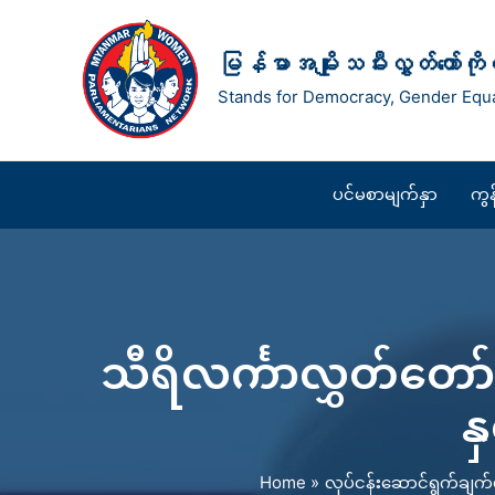
Skip
Post
to
navigation
မြန်မာအမျိုးသမီးလွှတ်တော်ကိ
content
Stands for Democracy, Gender Equa
ပင်မစာမျက်နှာ
ကွ
သီရိလင်္ကာလွှတ်တော်
နှ
Home
လုပ်ငန်းဆောင်ရွက်ချက်