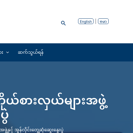
Search
English
ဗမာ
ား
ဆက်သွယ်ရန်
ိုယ်စားလှယ်များအဖွဲ့
ပွဲ
နှင့် အွန်လိုင်းတွေ့ဆုံဆွေးနွေးပွဲ