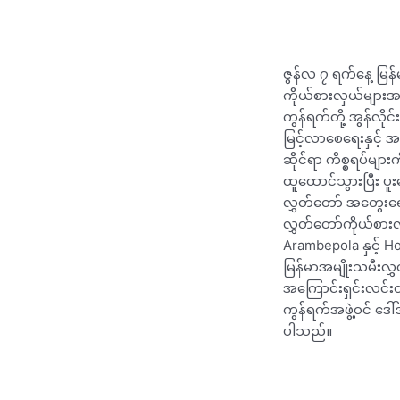
ဇွန်လ ၇ ရက်နေ့ မြန်
ကိုယ်စားလှယ်များအဖ
ကွန်ရက်တို့ အွန်လိုင်
မြင့်လာစေရေးနှင့်
ဆိုင်ရာ ကိစ္စရပ်များ
ထူထောင်သွားပြီး ပူး
လွှတ်တော် အတွေးရေ
လွှတ်တော်ကိုယ်စားလ
Arambepola နှင့် H
မြန်မာအမျိုးသမီးလွှ
အကြောင်းရှင်းလင်းတင
ကွန်ရက်အဖွဲ့ဝင် ဒေ
ပါသည်။