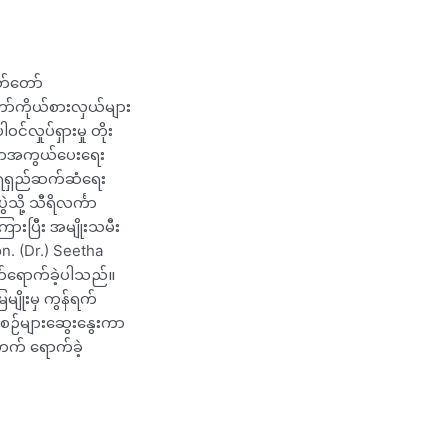
ှတ်တော်
ော်ကိုယ်စားလှယ်များ
င်လှုပ်ရှားမှု တိုး
အကာအကွယ်ပေးရေး
ား ရေရှည်ဆက်ဆံရေး
သို့ သီရိလင်္ကာ
ားပြီး အမျိုးသမီး
n. (Dr.) Seetha
တက်ရောက်ခဲ့ပါသည်။
မျိုးမှ ကွန်ရက်
်းစဉ်များဆွေးနွေးကာ
တက် ရောက်ခဲ့