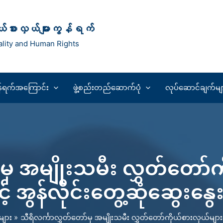
ုယ်စားလှယ်များကွန်ရက်
lity and Human Rights
န်ရက်အကြောင်း
ဖွဲ့စည်းတည်ဆောက်ပုံ
လုပ်ဆောင်ချက်မျ
မှ အမျိုးသမီး လွှတ်တော်က
င့် အွန်လိုင်းတွေ့ဆုံဆွေးနွေး
များ
သီရိလင်္ကာလွှတ်တော်မှ အမျိုးသမီး လွှတ်တော်ကိုယ်စားလှယ်များအဖွဲ့